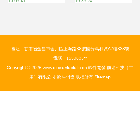
10:03:41
19:33:24
成長
地址：甘肅省金昌市金川區上海路88號國芳萬和城A7樓338號
電話：1539005**
Copyright © 2026
www.qiuxianlaolaile.cn
軟件開發
前途科技（甘
肅）有限公司
軟件開發
版權所有
Sitemap