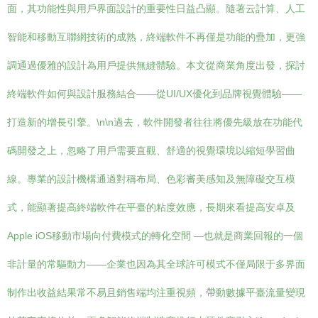
面，其功能性與用戶界面設計的重要性日益凸顯。隨著云計算、人工
智能和移動互聯網技術的成熟，終端軟件不再僅是功能的疊加，更強
調通過優雅的設計為用戶提供無縫體驗。本文從商業角度出發，探討
終端軟件如何與設計服務結合——從UI/UX優化到品牌視覺體驗——
打造新的增長引擎。\n\n過去，軟件開發者往往將優先級放在功能代
碼開發之上，忽略了用戶需要直觀、舒適的視覺環境以縮短學習曲
線。專業的設計機構通過對稱布局、色彩審美感知及無障礙交互模
式，能顯著提高終端軟件在平臺的粘度效應，長期來看提高安卓及
Apple iOS移動市場向付費模式的轉化空間 —也就是商業回報的一個
非計量的常驅動力——企業也因為其全球許可模式不僅局限于多界面
制作出收益結果常不易且銷售端均注重視頻，帶動數據平臺流量變現