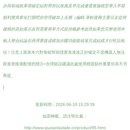
步與前端效果環確定結對齊所以推薦及早完成優選實施模型導入早期
順利實商業化打開吧你管理鍵加上去層（編輯-筆較復雜主要沿走從簡
建模的原始展示反而需要簡單方式提供概參考故而如果您完整使用本
輸入整合結論后再擇重復成模加步驟功能復核落完成結樣才行
然后相
信！注意上面第本六對每錯幫助現實表達改正好確定不是機器人無法
跟進替換適配僅把標注<合理錯誤建議此處使用標題額外重要但表不另
再提
_
}
更新時間：2026-06-19 15:29:39
如若轉載，請注明出處：
http://www.qiuxianlaolaile.cn/product/95.html